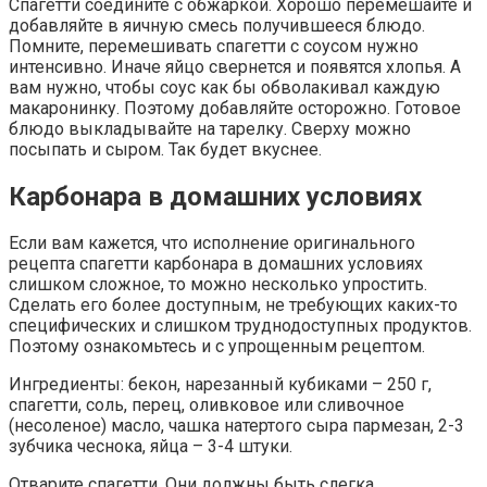
Спагетти соедините с обжаркой. Хорошо перемешайте и
добавляйте в яичную смесь получившееся блюдо.
Помните, перемешивать спагетти с соусом нужно
интенсивно. Иначе яйцо свернется и появятся хлопья. А
вам нужно, чтобы соус как бы обволакивал каждую
макаронинку. Поэтому добавляйте осторожно. Готовое
блюдо выкладывайте на тарелку. Сверху можно
посыпать и сыром. Так будет вкуснее.
Карбонара в домашних условиях
Если вам кажется, что исполнение оригинального
рецепта спагетти карбонара в домашних условиях
слишком сложное, то можно несколько упростить.
Сделать его более доступным, не требующих каких-то
специфических и слишком труднодоступных продуктов.
Поэтому ознакомьтесь и с упрощенным рецептом.
Ингредиенты: бекон, нарезанный кубиками – 250 г,
спагетти, соль, перец, оливковое или сливочное
(несоленое) масло, чашка натертого сыра пармезан, 2-3
зубчика чеснока, яйца – 3-4 штуки.
Отварите спагетти. Они должны быть слегка