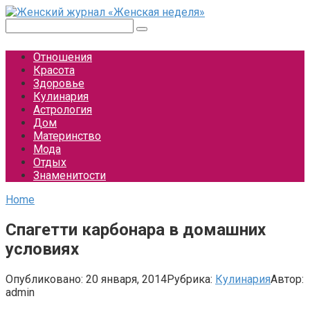
Перейти
к
Поиск:
контенту
Отношения
Красота
Здоровье
Кулинария
Астрология
Дом
Материнство
Мода
Отдых
Знаменитости
Home
Спагетти карбонара в домашних
условиях
Опубликовано:
20 января, 2014
Рубрика:
Кулинария
Автор:
admin