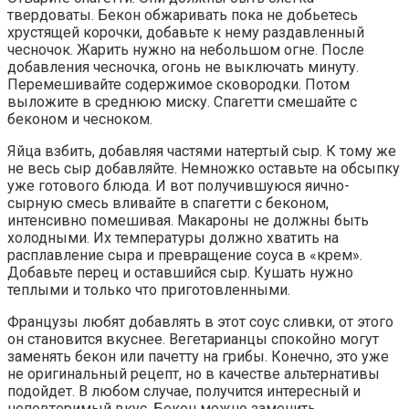
твердоваты. Бекон обжаривать пока не добьетесь
хрустящей корочки, добавьте к нему раздавленный
чесночок. Жарить нужно на небольшом огне. После
добавления чесночка, огонь не выключать минуту.
Перемешивайте содержимое сковородки. Потом
выложите в среднюю миску. Спагетти смешайте с
беконом и чесноком.
Яйца взбить, добавляя частями натертый сыр. К тому же
не весь сыр добавляйте. Немножко оставьте на обсыпку
уже готового блюда. И вот получившуюся яично-
сырную смесь вливайте в спагетти с беконом,
интенсивно помешивая. Макароны не должны быть
холодными. Их температуры должно хватить на
расплавление сыра и превращение соуса в «крем».
Добавьте перец и оставшийся сыр. Кушать нужно
теплыми и только что приготовленными.
Французы любят добавлять в этот соус сливки, от этого
он становится вкуснее. Вегетарианцы спокойно могут
заменять бекон или пачетту на грибы. Конечно, это уже
не оригинальный рецепт, но в качестве альтернативы
подойдет. В любом случае, получится интересный и
неповторимый вкус. Бекон можно заменить