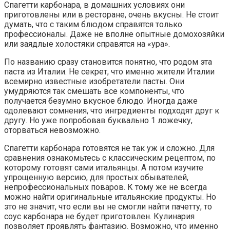
Спагетти карбонара, в домашних условиях они
приготовлены или в ресторане, очень вкусны. Не стоит
думать, что с таким блюдом справятся только
профессионалы. Даже не вполне опытные домохозяйки
или заядлые холостяки справятся на «ура».
По названию сразу становится понятно, что родом эта
паста из Италии. Не секрет, что именно жители Италии
всемирно известные изобретатели пасты. Они
умудряются так смешать все компоненты, что
получается безумно вкусное блюдо. Иногда даже
одолевают сомнения, что ингредиенты подходят друг к
другу. Но уже попробовав буквально 1 ложечку,
оторваться невозможно.
Спагетти карбонара готовятся не так уж и сложно. Для
сравнения ознакомьтесь с классическим рецептом, по
которому готовят сами итальянцы. А потом изучите
упрощенную версию, для простых обывателей,
непрофессиональных поваров. К тому же не всегда
можно найти оригинальные итальянские продукты. Но
это не значит, что если вы не смогли найти пачетту, то
соус карбонара не будет приготовлен. Кулинария
позволяет проявлять фантазию. Возможно, что именно