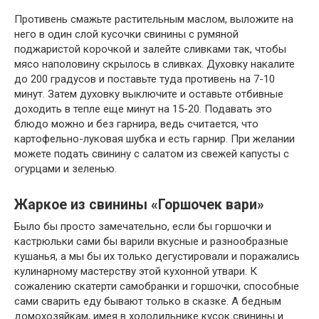
Противень смажьте растительным маслом, выложите на
него в один слой кусочки свинины с румяной
поджаристой корочкой и залейте сливками так, чтобы
мясо наполовину скрылось в сливках. Духовку накалите
до 200 градусов и поставьте туда противень на 7-10
минут. Затем духовку выключите и оставьте отбивные
доходить в тепле еще минут на 15-20. Подавать это
блюдо можно и без гарнира, ведь считается, что
картофельно-луковая шубка и есть гарнир. При желании
можете подать свинину с салатом из свежей капусты с
огурцами и зеленью.
Жаркое из свинины «Горшочек вари»
Было бы просто замечательно, если бы горшочки и
кастрюльки сами бы варили вкусные и разнообразные
кушанья, а мы бы их только дегустировали и поражались
кулинарному мастерству этой кухонной утвари. К
сожалению скатерти самобранки и горшочки, способные
сами сварить еду бывают только в сказке. А бедным
домохозяйкам, имея в холодильнике кусок свинины и