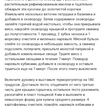
растительным рафинированным маслом и тщательно
обжарьте эти кусочки до золотистой корочки.
Измельчите несколько веточек петрушки и базилика и
добавьте в сковороду. Затем содержимое сковороды
залейте горячей водой настолько, чтобы она прикрывала
мясо, накройте сковороду крышкой и протушите свинину
до полуготовности. 1 луковицу, 2 зубка чеснока и 1
морковку очистите и меленько нарежьте. Мясной бульон
слейте со сковороды в небольшую емкость, а свинину
подсолите, поперчите, присыпьте молотой паприкой и
добавьте измельченные овощи. Тушите мясо с
остальными овощами в течение 7 минут. Помидор
нарежьте кубиками, добавьте в сковороду и оставьте
тушиться еще на 7 минут. После этого плиту выключите.
Включите духовку и выставьте терморегулятор на 180
градусов. Достаньте тесто, отщипните от него третью
часть для крышки горшочка, остальное тесто разомните,
раскатайте в пласт толщиной 4 мм и выложите в
невысокую форму для кулича среднего размера. 4
картофелины очистите, помойте, нарежьте кубиками и