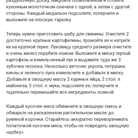
разделочную доску, накройте полиэтиленом и отбейте
кухонным молоточком сначала с одной, а затем с другой
стороны. Каждый медальон подсолите, поперчите и
выложите на плоскую тарелку.
Теперь нужно приготовить шубу для свинины. Очистите 2
достаточно крупные картофелины, промойте их и натрите
их на крупной терке. Луковицу среднего размера очистите
и очень мелко порубите ножом. Выложите в миску тертый
картофель и измельченный лук и выдавите туда же 3
зубочка чеснока. Несколько веточек укропа, петрушки,
кинзы и зеленого лука измельчите и добавьте в миску.
Добавьте в овощную массу 2 куриных яйца, 2 стол. л.
майонеза, 3 стол. л. муки, подсолите ее, поперчите и
тщательно перемешайте все ингредиенты ложкой.
Каждый кусочек мяса обмакните в овощную смесь и
обжарьте на раскаленном растительном масле до
румяной корочки. Старайтесь аккуратно переворачивать
лопаточкой кусочки мяса, чтобы не повредить овощную
«шубку».