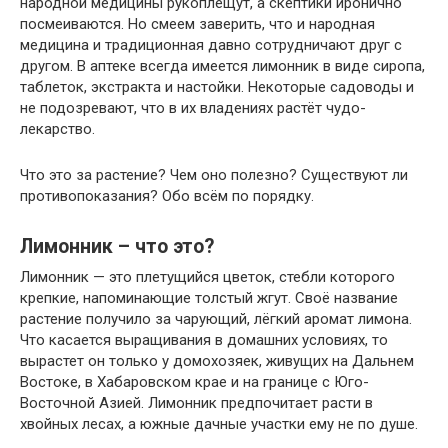
народной медицины рукоплещут, а скептики иронично
посмеиваются. Но смеем заверить, что и народная
медицина и традиционная давно сотрудничают друг с
другом. В аптеке всегда имеется лимонник в виде сиропа,
таблеток, экстракта и настойки. Некоторые садоводы и
не подозревают, что в их владениях растёт чудо-
лекарство.
Что это за растение? Чем оно полезно? Существуют ли
противопоказания? Обо всём по порядку.
Лимонник – что это?
Лимонник — это плетущийся цветок, стебли которого
крепкие, напоминающие толстый жгут. Своё название
растение получило за чарующий, лёгкий аромат лимона.
Что касается выращивания в домашних условиях, то
вырастет он только у домохозяек, живущих на Дальнем
Востоке, в Хабаровском крае и на границе с Юго-
Восточной Азией. Лимонник предпочитает расти в
хвойных лесах, а южные дачные участки ему не по душе.