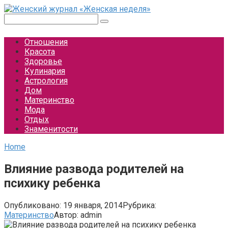
Перейти
к
Поиск:
контенту
Отношения
Красота
Здоровье
Кулинария
Астрология
Дом
Материнство
Мода
Отдых
Знаменитости
Home
Влияние развода родителей на
психику ребенка
Опубликовано:
19 января, 2014
Рубрика:
Материнство
Автор:
admin