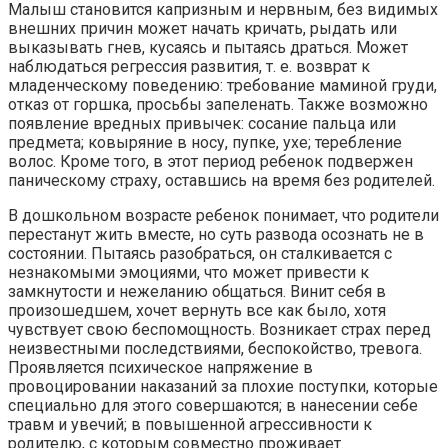
Малыш становится капризным и нервным, без видимых
внешних причин может начать кричать, рыдать или
выказывать гнев, кусаясь и пытаясь драться. Может
наблюдаться регрессия развития, т. е. возврат к
младенческому поведению: требование маминой груди,
отказ от горшка, просьбы запеленать. Также возможно
появление вредных привычек: сосание пальца или
предмета; ковыряние в носу, пупке, ухе; теребление
волос. Кроме того, в этот период ребенок подвержен
паническому страху, оставшись на время без родителей.
В дошкольном возрасте ребенок понимает, что родители
перестанут жить вместе, но суть развода осознать не в
состоянии. Пытаясь разобраться, он сталкивается с
незнакомыми эмоциями, что может привести к
замкнутости и нежеланию общаться. Винит себя в
произошедшем, хочет вернуть все как было, хотя
чувствует свою беспомощность. Возникает страх перед
неизвестными последствиями, беспокойство, тревога.
Проявляется психическое напряжение в
провоцировании наказаний за плохие поступки, которые
специально для этого совершаются; в нанесении себе
травм и увечий; в повышенной агрессивности к
родителю, с которым совместно проживает.