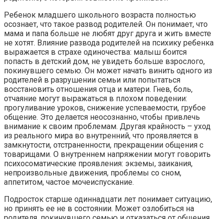
Ребенок младшего школьного возраста полностью
осознает, что такое развод родителей. Он понимает, что
мама и папа больше не любят друг друга и жить вместе
не хотят. Влияние развода родителей на психику ребенка
выражается в страхе одиночества: малыш боится
попасть в детский дом, не увидеть больше взрослого,
покинувшего семью. Он может начать винить одного из
родителей в разрушении семьи или попытаться
восстановить отношения отца и матери. Гнев, боль,
отчаяние могут выражаться в плохом поведении:
прогуливание уроков, снижение успеваемости, грубое
общение. Это делается неосознанно, чтобы привлечь
внимание к своим проблемам. Другая крайность – уход
из реального мира во внутренний, что проявляется в
замкнутости, отстраненности, прекращении общения с
товарищами. О внутреннем напряжении могут говорить
психосоматические проявления: экземы, заикания,
непроизвольные движения, проблемы со сном,
аппетитом, частое мочеиспускание.
Подросток старше одиннадцати лет понимает ситуацию,
но принять ее не в состоянии. Может озлобиться на
родителя, покинувшего семью и отказаться от общения