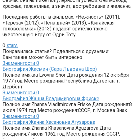
Сейчас она на пике популярности успеха. Она молода,
красива, талантлива, а значит, востребована и желанна.
Последние работы в фильмах: «Нежность» (2011),
«Тереза» (2012), «Пена дней» (2013), «Китайская
головоломка» (2013) подарят зрителю такую
чувственную игру от Одри Тоту.
0
stars
Понравилась статья? Поделиться с друзьями:
Вам также может быть интересно
Знаменитости
0
Биография Жасмин (Сара Львовна Шор)
Полное имя:ara Lvovna Shor Дата рождения:12 октября
1977 год Место рождения:Республика Дагестан, г.
Дербент
Знаменитости
0
Биография Жанна Владимировна Фриске
Полное имя:Zhanna Vladimirovna Friske Дата рождения:8
июля 1974 год Место рождения:СССР, г. Москва Знак
Знаменитости
0
Биография Жанна Хасановна Агузарова
Полное имя:Zhanna Khasanovna Aguzarova Дата
рождения:7 июля 1962 год Место рождения:СССР,