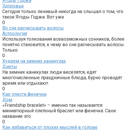
Ягоды Годжи
Здоровье
Сегодня только ленивый никогда не слышал о том, что
такое Ягоды Годжи. Вот уже
0
Во сне расчесывать волосы
Астрология
Используя толкования всевозможных сонников, более
понятно становится, к чему во сне расчесывать волосы.
Только
0
Худеем на зимних каникулах
Диеты
На зимних каникулах люди веселятся, едят
многочисленные праздничные блюда, бурно проводят
время или отдыхают.
0
Как плести фенечки
Дом
«Friendship bracelet» – именно так называется
миниатюрный плетеный браслет или фенечка. Свое
название это
0
Как избавиться от плохих мыслей в голове