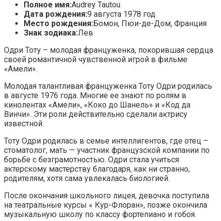
Полное имя:
Audrey Tautou
Дата рождения:
9 августа 1978 год
Место рождения:
Бомон, Пюи-де-Дом, Франция
Знак зодиака:
Лев
Одри Тоту – молодая француженка, покорившая сердца
своей романтичной чувственной игрой в фильме
«Амели».
Молодая талантливая француженка Тоту Одри родилась
в августе 1976 года. Многие ее знают по ролям в
кинолентах «Амели», «Коко до Шанель» и «Код да
Винчи». Эти роли действительно сделали актрису
известной.
Тоту Одри родилась в семье интеллигентов, где отец –
стоматолог, мать — участник французской компании по
борьбе с безграмотностью. Одри стала учиться
актерскому мастерству благодаря, как ни странно,
родителям, хотя сама увлекалась биологией.
После окончания школьного лицея, девочка поступила
на театральные курсы « Кур-Флоран», позже окончила
музыкальную школу по классу фортепиано и гобоя.