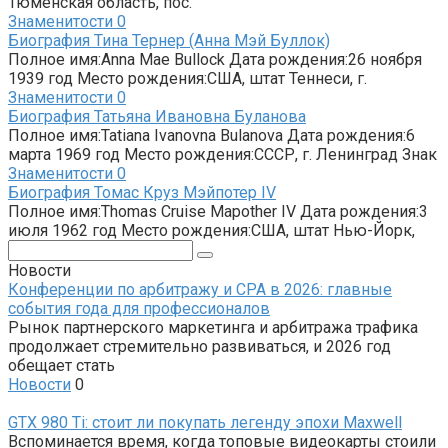
Тюменская область, пос.
Знаменитости
0
Биография Тина Тернер (Анна Мэй Буллок)
Полное имя:Anna Mae Bullock Дата рождения:26 ноября
1939 год Место рождения:США, штат Теннеси, г.
Знаменитости
0
Биография Татьяна Ивановна Буланова
Полное имя:Tatiana Ivanovna Bulanova Дата рождения:6
марта 1969 год Место рождения:СССР, г. Ленинград Знак
Знаменитости
0
Биография Томас Круз Мэйпотер IV
Полное имя:Thomas Cruise Mapother IV Дата рождения:3
июля 1962 год Место рождения:США, штат Нью-Йорк,
Поиск:
Новости
Конференции по арбитражу и CPA в 2026: главные
события года для профессионалов
Рынок партнерского маркетинга и арбитража трафика
продолжает стремительно развиваться, и 2026 год
обещает стать
Новости
0
GTX 980 Ti: стоит ли покупать легенду эпохи Maxwell
Вспоминается время, когда топовые видеокарты стоили