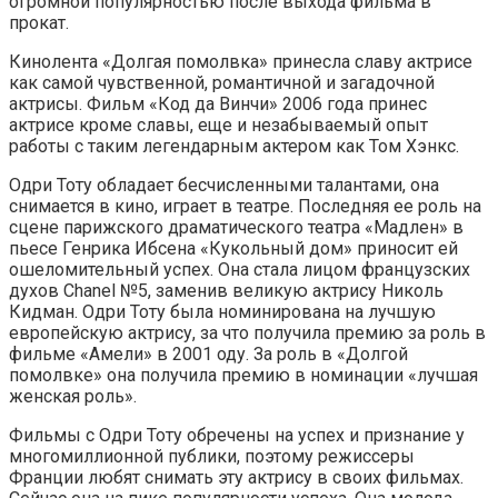
огромной популярностью после выхода фильма в
прокат.
Кинолента «Долгая помолвка» принесла славу актрисе
как самой чувственной, романтичной и загадочной
актрисы. Фильм «Код да Винчи» 2006 года принес
актрисе кроме славы, еще и незабываемый опыт
работы с таким легендарным актером как Том Хэнкс.
Одри Тоту обладает бесчисленными талантами, она
снимается в кино, играет в театре. Последняя ее роль на
сцене парижского драматического театра «Мадлен» в
пьесе Генрика Ибсена «Кукольный дом» приносит ей
ошеломительный успех. Она стала лицом французских
духов Chanel №5, заменив великую актрису Николь
Кидман. Одри Тоту была номинирована на лучшую
европейскую актрису, за что получила премию за роль в
фильме «Амели» в 2001 оду. За роль в «Долгой
помолвке» она получила премию в номинации «лучшая
женская роль».
Фильмы с Одри Тоту обречены на успех и признание у
многомиллионной публики, поэтому режиссеры
Франции любят снимать эту актрису в своих фильмах.