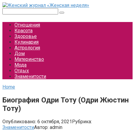
Перейти
к
Поиск:
контенту
Отношения
Красота
Здоровье
Кулинария
Астрология
Дом
Материнство
Мода
Отдых
Знаменитости
Home
Биография Одри Тоту (Одри Жюстин
Тоту)
Опубликовано:
6 октября, 2021
Рубрика:
Знаменитости
Автор:
admin