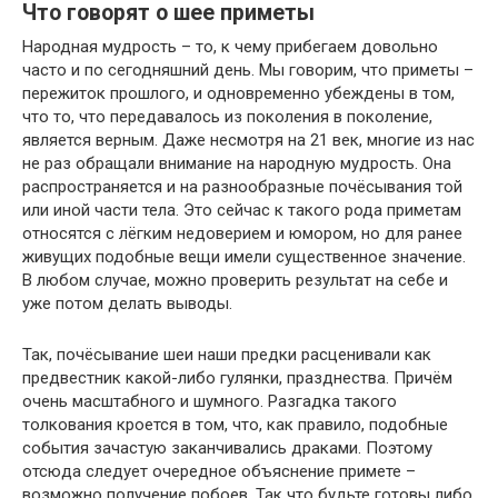
Что говорят о шее приметы
Народная мудрость – то, к чему прибегаем довольно
часто и по сегодняшний день. Мы говорим, что приметы –
пережиток прошлого, и одновременно убеждены в том,
что то, что передавалось из поколения в поколение,
является верным. Даже несмотря на 21 век, многие из нас
не раз обращали внимание на народную мудрость. Она
распространяется и на разнообразные почёсывания той
или иной части тела. Это сейчас к такого рода приметам
относятся с лёгким недоверием и юмором, но для ранее
живущих подобные вещи имели существенное значение.
В любом случае, можно проверить результат на себе и
уже потом делать выводы.
Так, почёсывание шеи наши предки расценивали как
предвестник какой-либо гулянки, празднества. Причём
очень масштабного и шумного. Разгадка такого
толкования кроется в том, что, как правило, подобные
события зачастую заканчивались драками. Поэтому
отсюда следует очередное объяснение примете –
возможно получение побоев. Так что будьте готовы либо