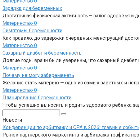
Материнство
0
Зарядка для беременных
Достаточная физическая активность – залог здоровья и
Материнство
0
Симптомы беременности
Как правило, до задержки очередных менструаций дост
Материнство
0
Сахарный диабет и беременность
Долгие годы врачи были уверенны, что сахарный диабет
Материнство
0
Почему не могу забеременеть
Желание стать матерью — одно из самых заветных и не
Материнство
0
Планирование беременности
Чтобы успешно выносить и родить здорового ребенка за
Поиск:
Новости
Конференции по арбитражу и CPA в 2026: главные событ
Рынок партнерского маркетинга и арбитража трафика про