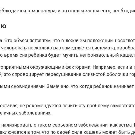
 наблюдается температура, и он отказывается есть, необход
ью
. Это объясняется тем, что в лежачем положении, носогло
у человека в несколько раз замедляется система кровообр
 во время сна ребенка будет мучить непроизвольный кашел
оприятными окружающими факторами. Например, если в по
й, это спровоцирует пересушивание слизистой оболочки го
ми сновидениями. Замечено, что когда ребенок начинает 
еставая, не рекомендуется лечить эту проблему самостояте
зличных заболеваниях.
нализировать о таком серьезном заболевании, как астма. 
 заключается в том, что по своей силе кашель может быт