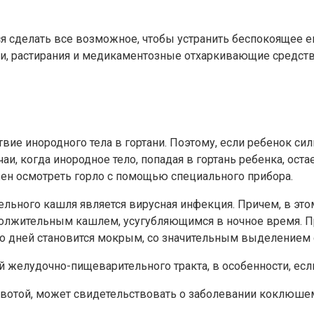
ся сделать все возможное, чтобы устранить беспокоящее е
и, растирания и медикаментозные отхаркивающие средства
твие инородного тела в гортани. Поэтому, если ребенок с
и, когда инородное тело, попадая в гортань ребенка, остае
ен осмотреть горло с помощью специального прибора.
льного кашля является вирусная инфекция. Причем, в это
должительным кашлем, усугубляющимся в ночное время. П
ко дней становится мокрым, со значительным выделением 
желудочно-пищеварительного тракта, в особенности, если
отой, может свидетельствовать о заболевании коклюшем. 