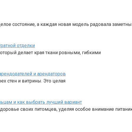
целое состояние, а каждая новая модель радовала заметн
уратной отделки
оторый делает края ткани ровными, гибкими
арендодателей и арендаторов
ех стен и витрины. Это целая
льцам и как выбрать лучший вариант
доровье своих питомцев, уделяя особое внимание питани