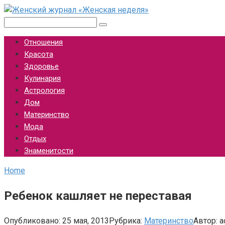
Перейти
к
Поиск:
контенту
Отношения
Красота
Здоровье
Кулинария
Астрология
Дом
Материнство
Мода
Отдых
Знаменитости
Home
Ребенок кашляет не переставая
Опубликовано:
25 мая, 2013
Рубрика:
Материнство
Автор:
a