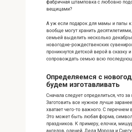
фабричная штамповка с любовно по
вещицами?
А уж если подарок для мамы и папы к 
вообще могут хранить десятилетиями,
семьей выделить несколько декабрьс
новогодне-рождественских сувениров
проникнутся детской верой в сказку и
сопровождать семью всю последующу
Определяемся с нового
будем изготавливать
Сначала следует определиться, что за
Заготовить все нужное лучше заранее
хватает чего-то важного. С перечнем
Это может быть любая форма, симво
праздников. К примеру, елочки, мишу
ангелов, оленей, Деда Мороза и Снег