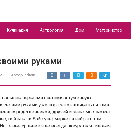
Кулинария
Астрология
Дом
Материнство
своими руками
м
Автор:
admin
ро посыпав первыми снегами остуженную
 своими руками уже пора заготавливать силами
сленных родственников, друзей и знакомых может
чно, пойти в любой супермаркет и набрать там
о, разве сравнится не всегда аккуратная типовая