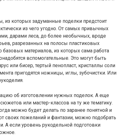
ы, из которых задуманные поделки предстоит
актически из чего угодно. От самых привычных
ами, дарами леса, до более необычных, вроде
ьев, разрезанных на полосы пластиковых
о базовых материалов, из которых сама работа
онадобятся вспомогательные. Это могут быть
лярус или бисер, тертый пенопласт, кристаллы соли
умента пригодятся ножницы, иглы, зубочистки. Или
рукоделия.
ацию об изготовлении нужных поделок. А еще
сюжетов или мастер-классов на ту же тематику.
гда можно будет делать по заранее понятной и
 от своих пожеланий и фантазии, можно подобрать
и. А если уровень рукодельной подготовки
ложное.