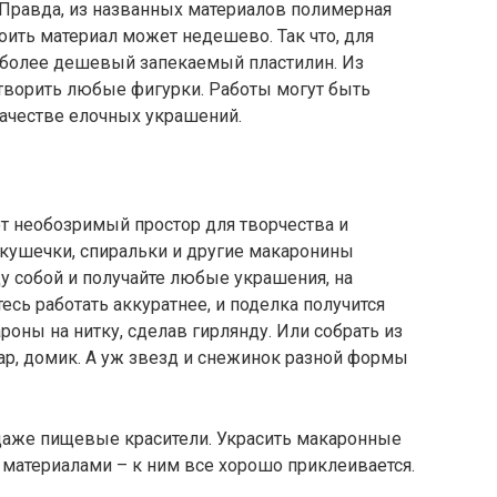
 Правда, из названных материалов полимерная
тоить материал может недешево. Так что, для
и более дешевый запекаемый пластилин. Из
 творить любые фигурки. Работы могут быть
ачестве елочных украшений.
 необозримый простор для творчества и
акушечки, спиральки и другие макаронины
у собой и получайте любые украшения, на
есь работать аккуратнее, и поделка получится
оны на нитку, сделав гирлянду. Или собрать из
ар, домик. А уж звезд и снежинок разной формы
 даже пищевые красители. Украсить макаронные
атериалами – к ним все хорошо приклеивается.