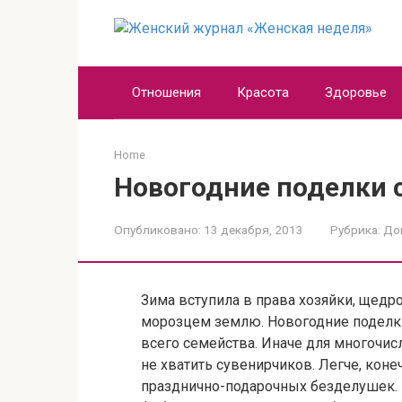
Перейти
к
контенту
Отношения
Красота
Здоровье
Home
Новогодние поделки 
Опубликовано:
13 декабря, 2013
Рубрика:
До
Зима вступила в права хозяйки, щед
морозцем землю. Новогодние поделки
всего семейства. Иначе для многочи
не хватить сувенирчиков. Легче, коне
празднично-подарочных безделушек. Н