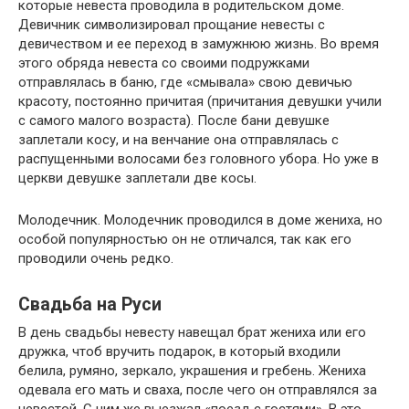
которые невеста проводила в родительском доме.
Девичник символизировал прощание невесты с
девичеством и ее переход в замужнюю жизнь. Во время
этого обряда невеста со своими подружками
отправлялась в баню, где «смывала» свою девичью
красоту, постоянно причитая (причитания девушки учили
с самого малого возраста). После бани девушке
заплетали косу, и на венчание она отправлялась с
распущенными волосами без головного убора. Но уже в
церкви девушке заплетали две косы.
Молодечник. Молодечник проводился в доме жениха, но
особой популярностью он не отличался, так как его
проводили очень редко.
Свадьба на Руси
В день свадьбы невесту навещал брат жениха или его
дружка, чтоб вручить подарок, в который входили
белила, румяно, зеркало, украшения и гребень. Жениха
одевала его мать и сваха, после чего он отправлялся за