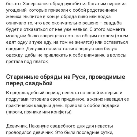
богато. Завершался обряд рукобитья богатым пиром из
угощений, которые привезли с собой родственники
жениха. Выпитое в конце обряда пиво или водка
означало то, что все окончательно решено – свадьба
будет и отказаться от нее уже нельзя. С этого момента
молодым было запрещено есть за общим столом (с кем
едят одну и туже еду, на том не женятся) или оставаться
наедине. Девушка носила только черную или белую
одежду, дабы не привлекать к себе внимания, а волосы
прятала под платок.
Старинные обряды на Руси, проводимые
перед свадьбой
В предсвадебный период невеста со своей матерью и
подругами готовила свое приданное, а жених навещал ее
практически каждый день, привозя с собой подарки
(пироги, пряники или конфеты).
Девичник. Накануне свадебного дня для невесты
проводился девичник. Это были последние сутки,