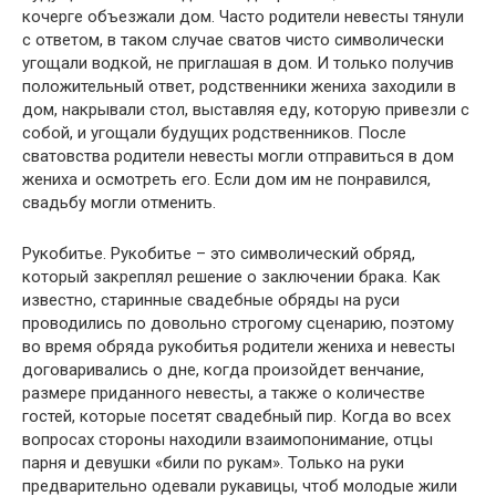
кочерге объезжали дом. Часто родители невесты тянули
с ответом, в таком случае сватов чисто символически
угощали водкой, не приглашая в дом. И только получив
положительный ответ, родственники жениха заходили в
дом, накрывали стол, выставляя еду, которую привезли с
собой, и угощали будущих родственников. После
сватовства родители невесты могли отправиться в дом
жениха и осмотреть его. Если дом им не понравился,
свадьбу могли отменить.
Рукобитье. Рукобитье – это символический обряд,
который закреплял решение о заключении брака. Как
известно, старинные свадебные обряды на руси
проводились по довольно строгому сценарию, поэтому
во время обряда рукобитья родители жениха и невесты
договаривались о дне, когда произойдет венчание,
размере приданного невесты, а также о количестве
гостей, которые посетят свадебный пир. Когда во всех
вопросах стороны находили взаимопонимание, отцы
парня и девушки «били по рукам». Только на руки
предварительно одевали рукавицы, чтоб молодые жили