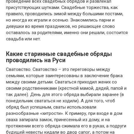
проведение всех свадебных обрядов и развлекал
присутствующих шутками. Свадебные торжества, как
правило, проводились зимой между большими постами,
но иногда их играли и осенью. Знакомились парни и
девушки во время праздников, но решающее слово
оставалось за родителями, именно они решали, состоится
свадьба или нет.
Какие старинные свадебные обряды
проводились на Руси
Сватовство. Сватовство – это переговоры между
семьями, которые заинтересованы в заключение брака
между своими детьми. Свататься приходил жених со
своими родственниками (крестной мамой, дядей, папой и
так далее). День для этого обряда выбирали заранее (в
понедельник свататься не ходили). А для того, чтоб
обряд был успешным, сваты использовали
разнообразные «хитрости». К примеру, при входе в дом
сваха запирала замок, принесенный из дому, и на
протяжении всего обряда сжимала его в руках, а подруги
будущей невесты кидали во двор сапог, а потом на