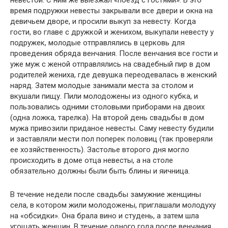
невестой. С ним же выезжал «поезд с гостями». В это
время подружки невесты закрывали все двери и окна на
девичьем дворе, и просили выкуп за невесту. Когда
гости, во главе с дружкой и женихом, выкупали невесту у
подружек, молодые отправлялись в церковь для
проведения обряда венчания. После венчания все гости и
уже муж с женой отправлялись на свадебный пир в дом
родителей жениха, где девушка переодевалась в женский
наряд. Затем молодые занимали места за столом и
вкушали пищу. Пили молодожены из одного кубка, и
пользовались одними столовыми приборами на двоих
(одна ложка, тарелка). На второй день свадьбы в дом
мужа привозили приданое невесты. Саму невесту будили
и заставляли мести пол поперек половиц (так проверяли
ее хозяйственность). Застолье второго дня могло
происходить в доме отца невесты, а на столе
обязательно должны были быть блины и яичница.
В течение недели после свадьбы замужние женщины
села, в котором жили молодожены, приглашали молодуху
на «обсидки». Она брала вино и студень, а затем шла
угощать женщин. В течение одного года после венчания