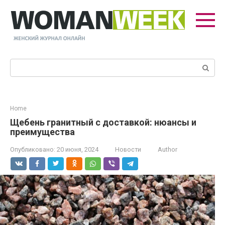
Перейти
к
контенту
Поиск:
Home
Щебень гранитный с доставкой: нюансы и
преимущества
Опубликовано:
20 июня, 2024
Новости
Author