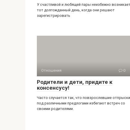
У счастливой и любящей пары неизбежно возникае
тот долгожданный день, когда они решают
зарегистрировать
Отношения
0
Родители и дети, придите к
консенсусу!
Часто случается так, что повзрослевшие отпрыск
под различными предлогами избегают встреч со
своими родителями.