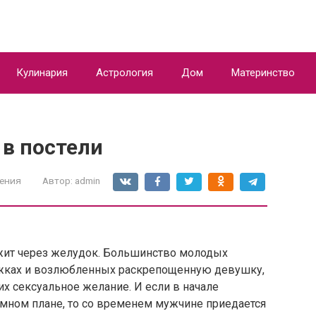
Кулинария
Астрология
Дом
Материнство
 в постели
ения
Автор:
admin
жит через желудок. Большинство молодых
ужках и возлюбленных раскрепощенную девушку,
х сексуальное желание. И если в начале
имном плане, то со временем мужчине приедается