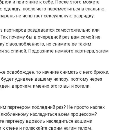
брюк и притяните к себе. После этого можете
всю одежду, после чего переместиться в спальню.
а парень не испытает сексуальную разрядку.
з партнеров раздевается самостоятельно или
Так почему бы в очередной раз вам самой не
ку с возлюбленного, но снимите ее таким
и за спиной. Подразните немного партнера, затем
же освобожден, то начните снимать с него брюки,
а будет удивлен вашему напору, поэтому через
ден, впрочем, именно этого вы и хотели
оим партнером последний раз? Не просто наспех
озлюбленному насладиться всем процессом?
те партнеру вдоволь насладиться вашими
 к стене и поласкайте своим нагим телом.