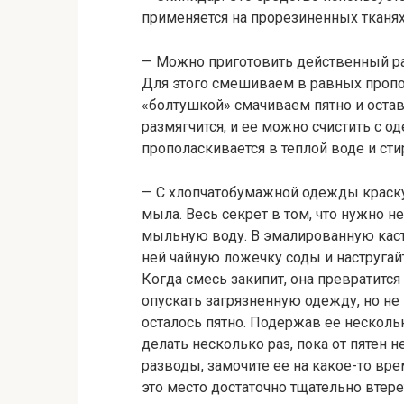
применяется на прорезиненных тканях
— Можно приготовить действенный ра
Для этого смешиваем в равных пропор
«болтушкой» смачиваем пятно и оставл
размягчится, и ее можно счистить с 
прополаскивается в теплой воде и ст
— С хлопчатобумажной одежды краск
мыла. Весь секрет в том, что нужно н
мыльную воду. В эмалированную каст
ней чайную ложечку соды и настругай
Когда смесь закипит, она превратитс
опускать загрязненную одежду, но не
осталось пятно. Подержав ее несколь
делать несколько раз, пока от пятен н
разводы, замочите ее на какое-то вре
это место достаточно тщательно втер