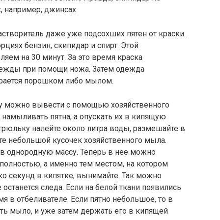
, например, джинсах.
створитель даже уже подсохших пятен от краски.
циях бензин, скипидар и спирт. Этой
яем на 30 минут. За это время краска
одежды при помощи ножа. Затем одежда
ирается порошком либо мылом.
у можно вывести с помощью хозяйственного
е намыливать пятна, а опускать их в кипящую
рюльку налейте около литра воды, размешайте в
те небольшой кусочек хозяйственного мыла.
я в однородную массу. Теперь в нее можно
 полностью, а именно тем местом, на котором
ко секунд в кипятке, вынимайте. Так можно
е останется следа. Если на белой ткани появились
мя в отбеливателе. Если пятно небольшое, то в
еть мыло, и уже затем держать его в кипящей